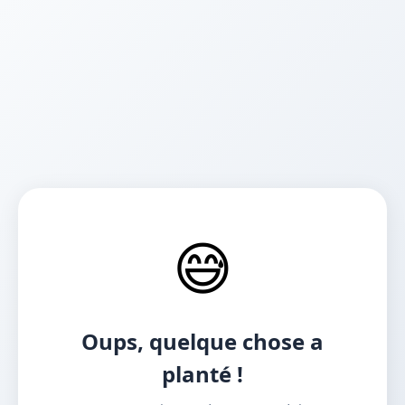
😅
Oups, quelque chose a
planté !