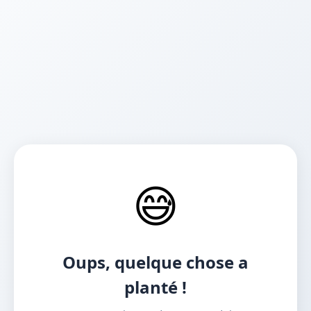
😅
Oups, quelque chose a
planté !