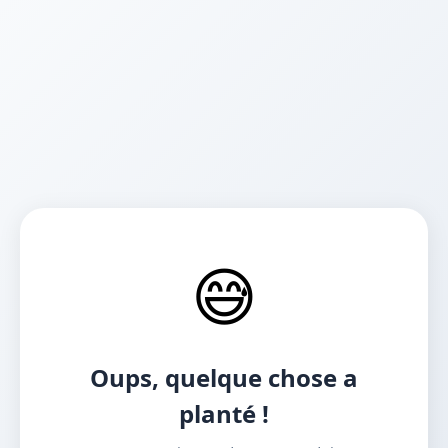
😅
Oups, quelque chose a
planté !