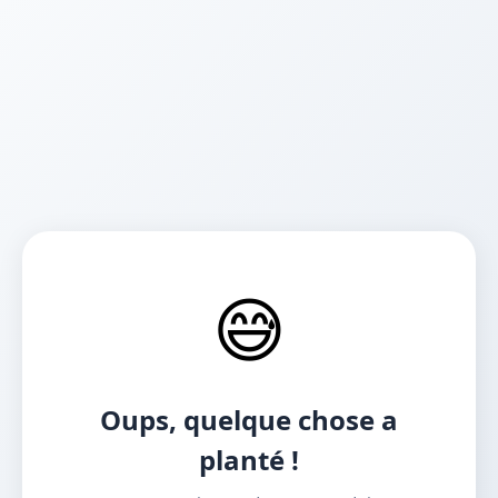
😅
Oups, quelque chose a
planté !