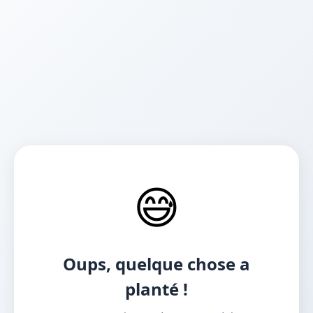
😅
Oups, quelque chose a
planté !