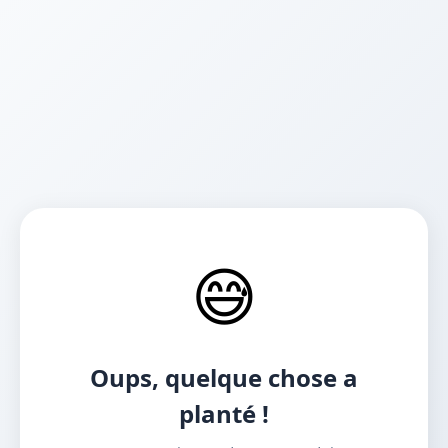
😅
Oups, quelque chose a
planté !