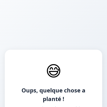
😅
Oups, quelque chose a
planté !