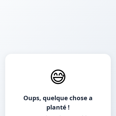
😅
Oups, quelque chose a
planté !