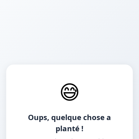
😅
Oups, quelque chose a
planté !