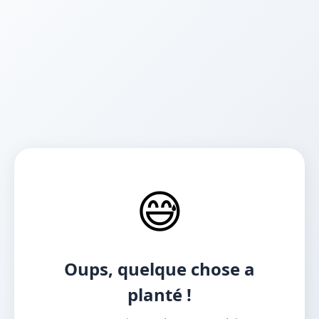
😅
Oups, quelque chose a
planté !