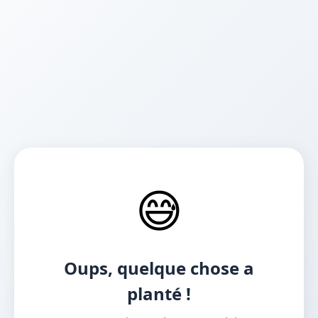
😅
Oups, quelque chose a
planté !