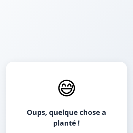
😅
Oups, quelque chose a
planté !