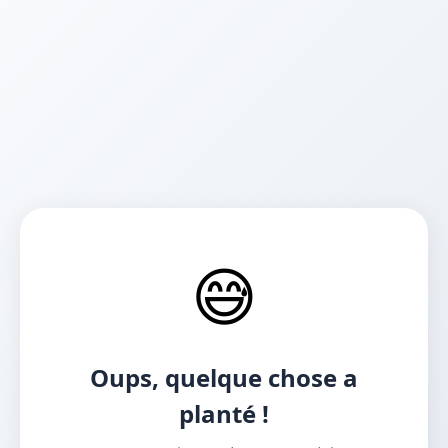
😅
Oups, quelque chose a
planté !