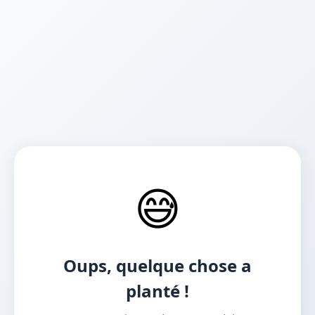
😅
Oups, quelque chose a
planté !