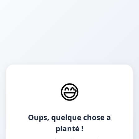
😅
Oups, quelque chose a
planté !