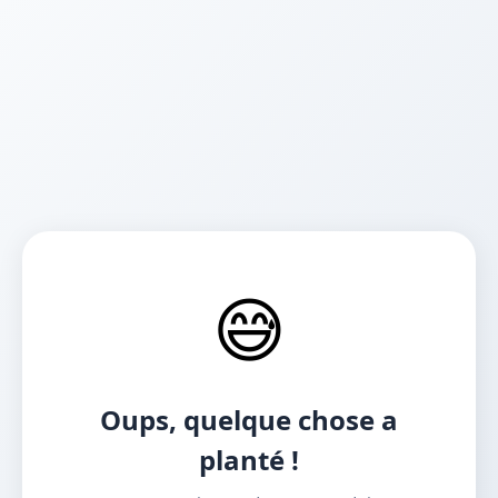
😅
Oups, quelque chose a
planté !