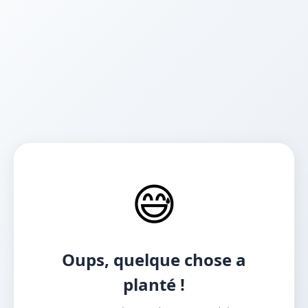
😅
Oups, quelque chose a
planté !