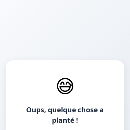
😅
Oups, quelque chose a
planté !