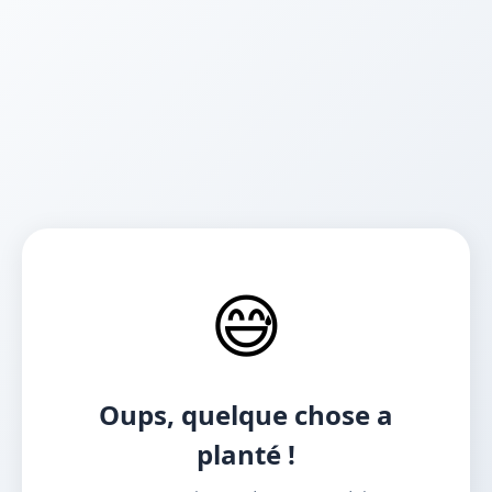
😅
Oups, quelque chose a
planté !