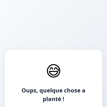
😅
Oups, quelque chose a
planté !