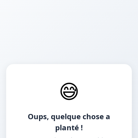
😅
Oups, quelque chose a
planté !