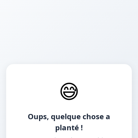
😅
Oups, quelque chose a
planté !