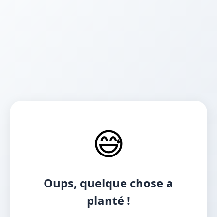
😅
Oups, quelque chose a
planté !