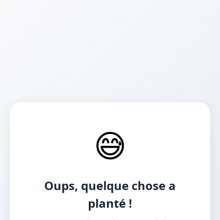
😅
Oups, quelque chose a
planté !