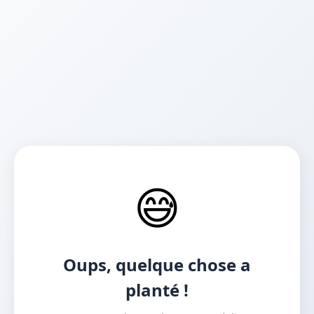
😅
Oups, quelque chose a
planté !