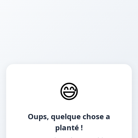
😅
Oups, quelque chose a
planté !