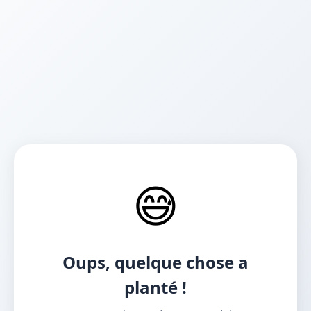
😅
Oups, quelque chose a
planté !