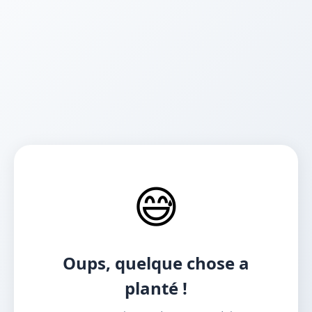
😅
Oups, quelque chose a
planté !