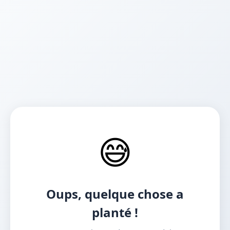
😅
Oups, quelque chose a
planté !