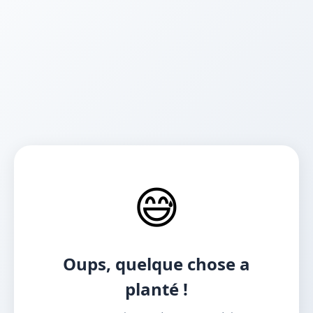
😅
Oups, quelque chose a
planté !