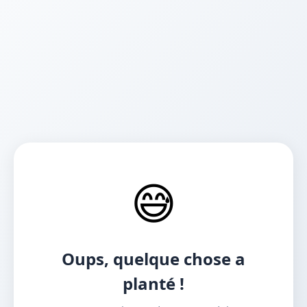
😅
Oups, quelque chose a
planté !