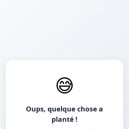
😅
Oups, quelque chose a
planté !