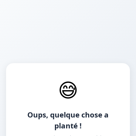
😅
Oups, quelque chose a
planté !