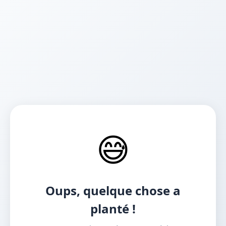
😅
Oups, quelque chose a
planté !