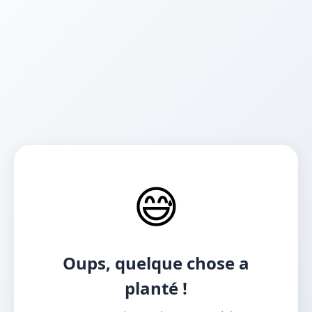
😅
Oups, quelque chose a
planté !