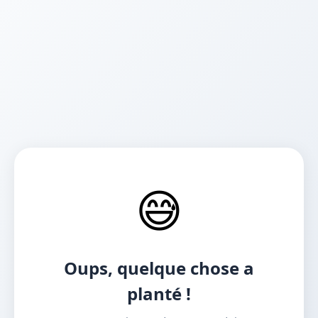
😅
Oups, quelque chose a
planté !