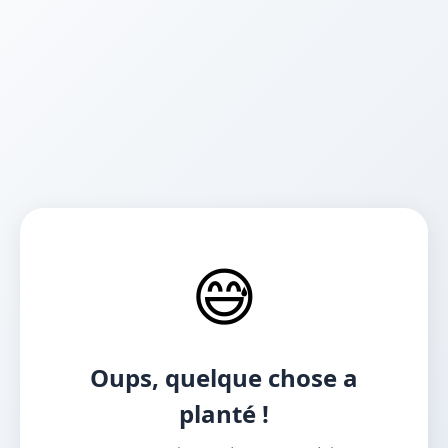
😅
Oups, quelque chose a
planté !