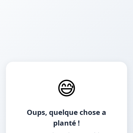
😅
Oups, quelque chose a
planté !