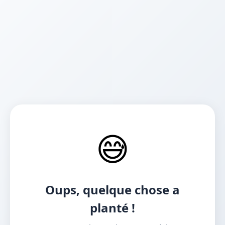
😅
Oups, quelque chose a
planté !