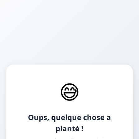
😅
Oups, quelque chose a
planté !