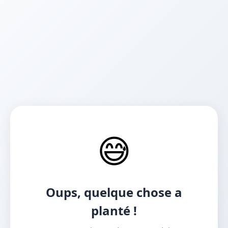
😅
Oups, quelque chose a
planté !