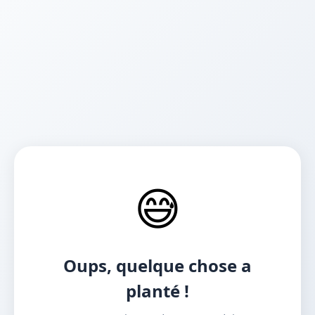
😅
Oups, quelque chose a
planté !