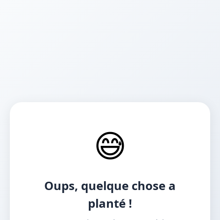
😅
Oups, quelque chose a
planté !