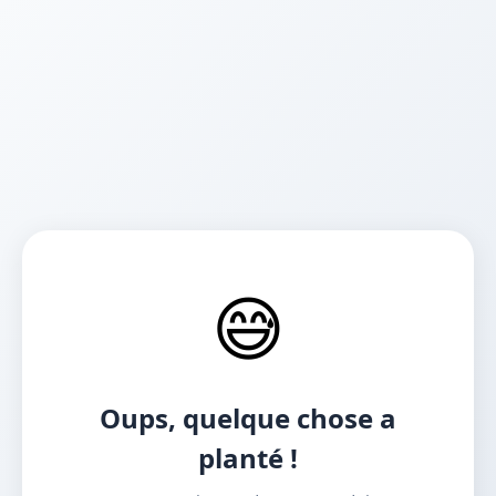
😅
Oups, quelque chose a
planté !