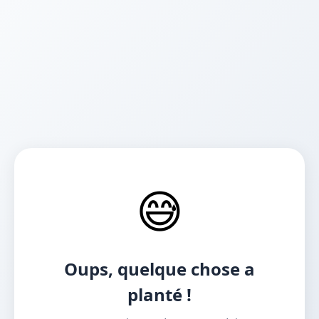
😅
Oups, quelque chose a
planté !